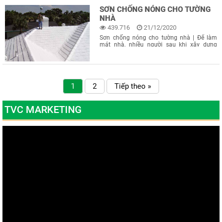
từ 12 - 25 độ
SƠN CHỐNG NÓNG CHO TƯỜNG
NHÀ
439.716
21/12/2020
Sơn chống nóng cho tường nhà | Để làm
mát nhà, nhiều người sau khi xây dựng
xong nhà thì sẽ dùng các phương án như
trồng cây xanh, bài trí tối giản, sử dụng sơn
chống nóng cho các bề mặt tường và mái.
vậy sơn chống nóng tường
1
2
Tiếp theo »
TVC MARKETING