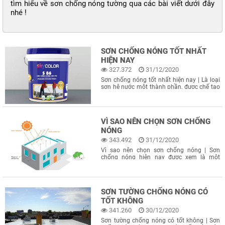
tìm hiểu về sơn chống nóng tường qua các bài viết dưới đây
nhé !
SƠN CHỐNG NÓNG TỐT NHẤT
HIỆN NAY
327.372
31/12/2020
Sơn chống nóng tốt nhất hiện nay | Là loại
sơn hệ nước một thành phần, được chế tạo
màng có khả năng chịu khí hậu nóng bức,
liên kết với phụ gia phản quang có cấu trúc
tinh thể hình là xếp lớp, có khoảng trống
bên trong, ngăn
VÌ SAO NÊN CHỌN SƠN CHỐNG
NÓNG
343.492
31/12/2020
Vì sao nên chọn sơn chống nóng | Sơn
chống nóng hiện nay được xem là một
trong những giải pháp được nhiều người
lựa chọn vì nó có hiệu quả chống nóng cao.
Mang lại nhiều lợi ích thiết thực cũng như
giúp cho chúng ta tiết kiệm chi
SƠN TƯỜNG CHỐNG NÓNG CÓ
TỐT KHÔNG
341.260
30/12/2020
Sơn tường chống nóng có tốt không | Sơn