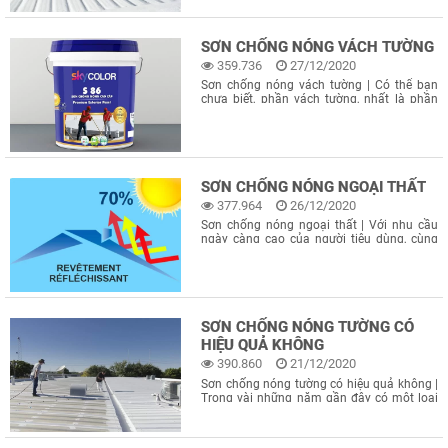
thụ nóng. Nếu bạn muốn công trình được
bền lâu, thoáng mát. Thì ngay khâu quy
hoạch, thiết kế, bạn cần phải đảm bảo
SƠN CHỐNG NÓNG VÁCH TƯỜNG
359.736
27/12/2020
Sơn chống nóng vách tường | Có thể bạn
chưa biết, phần vách tường, nhất là phần
vách tường hướng Tây là phần phải gánh
chịu nắng gay gắt nhất. Ở vị trí này, ánh
nắng soi thẳng vào tường gạch, khiến cho
không khí bên trong nhà cũng như
SƠN CHỐNG NÓNG NGOẠI THẤT
377.964
26/12/2020
Sơn chống nóng ngoại thất | Với nhu cầu
ngày càng cao của người tiêu dùng, cùng
sự phát triển mỗi ngày của công nghệ, các
hãng sơn trên thị trường hiện nay đều chạy
đua để cải tiến sản phẩm của mình ngày
càng vượt trội hơn. Một trong
SƠN CHỐNG NÓNG TƯỜNG CÓ
HIỆU QUẢ KHÔNG
390.860
21/12/2020
Sơn chống nóng tường có hiệu quả không |
Trong vài những năm gần đây có một loại
sơn được gọi là sơn chống nóng đang phát
triển rất mạnh mẽ trên thị trường Việt Nam.
Nó được quảng cáo mạnh mẽ có thể giảm