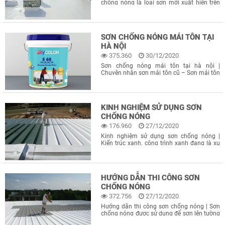
chống nóng là loại sơn mới xuất hiện trên
thị trường Việt Nam trong một vài năm trở
lại đây. Sử dụng sơn chống nóng hiệu quả
hay không là điều mà rất nhiều người đang
quan tâm. Bởi lẽ loại
SƠN CHỐNG NÓNG MÁI TÔN TẠI
HÀ NỘI
375.360
30/12/2020
Sơn chống nóng mái tôn tại hà nội |
Chuyên nhận sơn mái tôn cũ – Sơn mái tôn
bạc màu – Sơn mái tôn gỉ sét – Sơn chống
nóng mái tôn. Quý khách đang băn khoăn
không biết có nên thi công sơn chống nóng
mái tôn vào
KINH NGHIỆM SỬ DỤNG SƠN
CHỐNG NÓNG
176.960
27/12/2020
Kinh nghiệm sử dụng sơn chống nóng |
Kiến trúc xanh, công trình xanh đang là xu
hướng được nhiều khách hàng, chủ đầu tư
lựa chọn hiện nay. Để có công trình xanh,
thì các vật liệu từ gạch, bê tông, kính, sơn…
cũng đòi hỏi phải “xanh”, nhưng
HƯỚNG DẪN THI CÔNG SƠN
CHỐNG NÓNG
372.756
27/12/2020
Hướng dẫn thi công sơn chống nóng | Sơn
chống nóng được sử dụng để sơn lên tường
nhà, xưởng, mái tôn,…nhằm hạn chế sự hấp